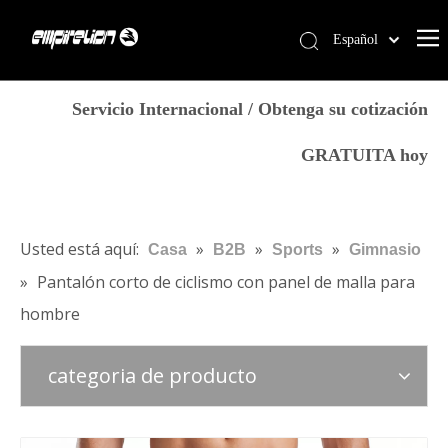
Español
English
Casa
简体中文
Servicio Internacional / Obtenga su cotización
العربية
Servicios
GRATUITA hoy
Français
Productos
Pусский
Por qué Empirelion
Português
Deutsch
Blog
Usted está aquí:
»
»
»
Casa
B2B
Sports
Gimnasio
Italiano
»
Pantalón corto de ciclismo con panel de malla para
Contáctenos
日本語
hombre
Tienda
norsk språk
categoria de producto