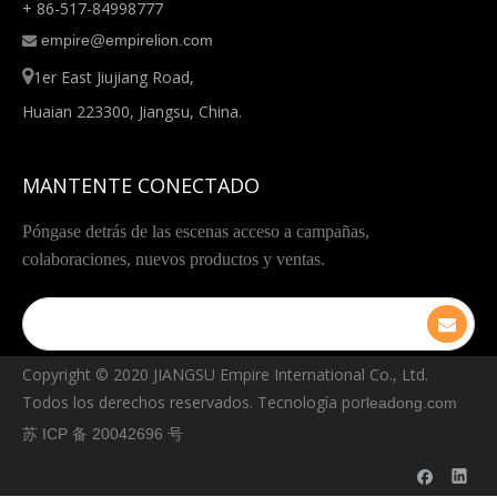
+ 86-517-84998777
empire@empirelion.com


1er East Jiujiang Road,
Huaian 223300, Jiangsu, China.
MANTENTE CONECTADO
Póngase detrás de las escenas acceso a campañas,
colaboraciones, nuevos productos y ventas.
Copyright © ️2020 JIANGSU Empire International Co., Ltd.
Todos los derechos reservados. Tecnología por
leadong.com
苏 ICP 备 20042696 号