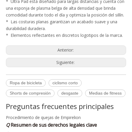
* Ultra Pad está diseñado para largas distancias y cuenta con
una esponja de plasma belga de alta densidad que brinda
comodidad durante todo el día y optimiza la posición del sillín.
* Las costuras planas garantizan un acabado suave y una
durabilidad duradera.
* Elementos reflectantes en discretos logotipos de la marca.
Anterior:
Siguiente:
Ropa de bicicleta
ciclismo corto
Shorts de compresión
desgaste
Medias de fitness
Q
Política de quejas
Preguntas frecuentes principales
A
Procedimiento de quejas de Empirelion
Si no está satisfecho con su compra puede devolverlo de
Q
Resumen de sus derechos legales clave
acuerdo con nuestra política de devoluciones. Si no está
A
Este es un resumen de sus derechos legales clave. Están