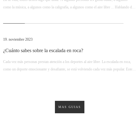
como la música, a algunos como la caligrafía, a algunos como el aire libre ... Hablando del
aire libre, la mayoría de las personas lo ven como un viaje duro y agotador. Muchas
personas piensan que hay algo mal con las personas que juegan al aire libre, de lo contrario
19. noviembre 2023
¿Cuánto sabes sobre la escalada en roca?
Cada vez más personas prestan atención a los deportes al aire libre. La escalada en roca,
como un deporte emocionante y desafiante, se está volviendo cada vez más popular. Este
artículo lo llevará al mundo de la escalada de rocas y le permitirá comprender todos los
aspectos de la escalada de rocas. 1. El origen y el desarrollo
MÁS GUÍAS