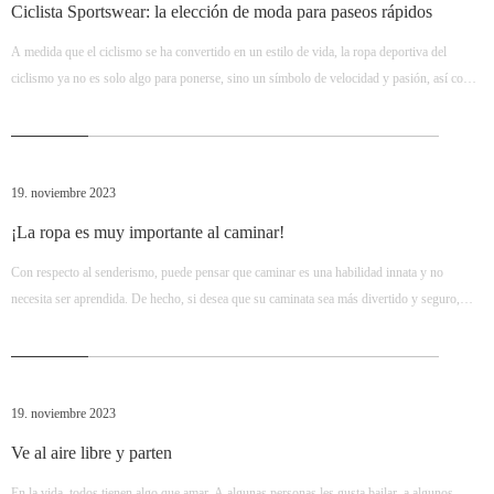
Ciclista Sportswear: la elección de moda para paseos rápidos
A medida que el ciclismo se ha convertido en un estilo de vida, la ropa deportiva del
ciclismo ya no es solo algo para ponerse, sino un símbolo de velocidad y pasión, así como
una combinación perfecta de moda y funcionalidad. Sude y mantenga su cuerpo seco.
Incluso Duri
19. noviembre 2023
¡La ropa es muy importante al caminar!
Con respecto al senderismo, puede pensar que caminar es una habilidad innata y no
necesita ser aprendida. De hecho, si desea que su caminata sea más divertido y seguro,
entonces cómo planificar un itinerario, cómo preparar equipos, alimentos y Cómo
encontrar alojamiento son cruciales. * Jackets de ropa, camisas y pantalón
19. noviembre 2023
Ve al aire libre y parten
En la vida, todos tienen algo que amar. A algunas personas les gusta bailar, a algunos