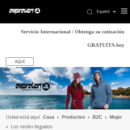
Español
English
Casa
简体中文
Servicio Internacional / Obtenga su cotización
العربية
Servicios
GRATUITA hoy
Français
Productos
Pусский
Por qué Empirelion
AQUÍ
Português
Deutsch
Blog
Italiano
Contáctenos
日本語
Tienda
norsk språk
Usted está aquí:
»
»
»
Casa
Productos
B2C
Mujer
»
Los recién llegados