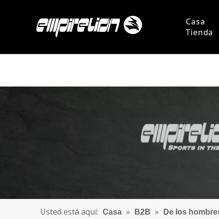
Casa
Tienda
Persona
Pregun
Usted está aquí:
»
»
Casa
B2B
De los hombre