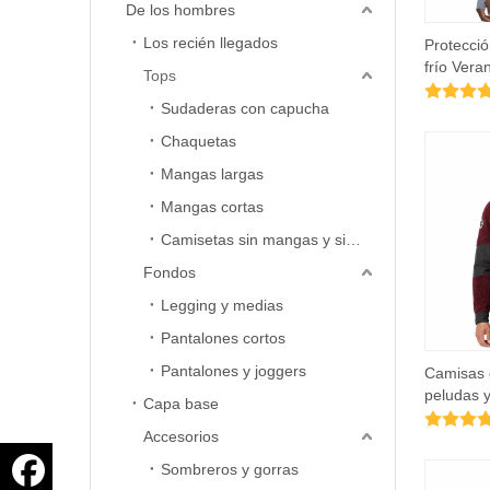
De los hombres
Los recién llegados
Protecció
frío Vera
Tops
Pesca Cr
Sudaderas con capucha
sudadera
Chaquetas
Mangas largas
Mangas cortas
Camisetas sin mangas y sin mangas
Fondos
Legging y medias
Pantalones cortos
Pantalones y joggers
Camisas 
peludas 
Capa base
viento pa
Accesorios
acampad
Sombreros y gorras