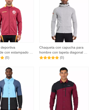
deportiva
Chaqueta con capucha para
nde con estampado de
hombre con tapeta diagonal y
(0)
(0)
cuello alto con doble
cremallera y mangas raglán