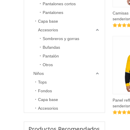
Pantalones cortos
Pantalones
Camisas 
senderis
Capa base
refrigera
Accesorios
espalda y 
parche
Sombreros y gorras
Bufandas
Pantalón
Otros
Niños
Tops
Fondos
Capa base
Panel ref
senderis
Accesorios
camisas 
contraste
Productos Recomendados