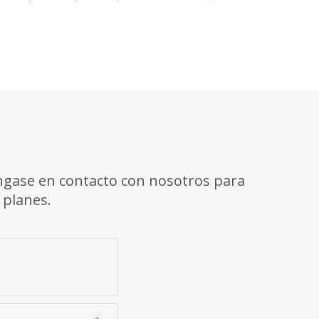
dad y moda para ayudarlo a disfrutar de cada viaje.
nalmente, las telas de las camisetas en bicicleta son únicas. Los
ales de alta tecnología que son transpirables y la transpiración son
Póngase en contacto con nosotros para
 planes.