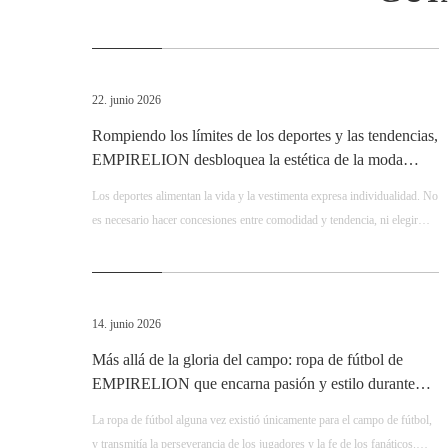
22. junio 2026
Rompiendo los límites de los deportes y las tendencias,
EMPIRELION desbloquea la estética de la moda
deportiva para todo clima
Los deportes alimentan la vida y la vestimenta expresa individualidad. No
es necesario hacer concesiones entre comodidad y tendencia, ni elegir
entre rendimiento y estética. Elija EMPIRELION para experimentar la
funcionalidad deportiva profesional y una estética moderna de alta gama
al mismo tiempo. Adopte una vibra elegante con cada movimiento y
persiga cada pasión y libertad en un estado relajado.
14. junio 2026
Más allá de la gloria del campo: ropa de fútbol de
EMPIRELION que encarna pasión y estilo durante
toda la temporada
La ropa de fútbol alguna vez existió únicamente para el campo de fútbol, ​​
y transmitía la perseverancia de los jugadores y la fe de los fanáticos.