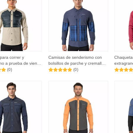
para correr y
Camisas de senderismo con
Chaqueta 
mo a prueba de viento
bolsillos de parche y cremallera
extragra
(0)
(0)
l acolchado para
con panel a cuadros para
logo
hombre