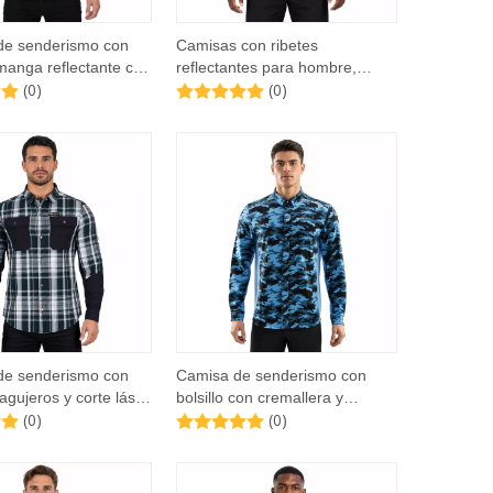
de senderismo con
Camisas con ribetes
 manga reflectante con
reflectantes para hombre,
(0)
(0)
uadros teñido en hilo
senderismo nocturno,
bre
Camping, pesca, bolsillo
sellado con cremallera,
broches
de senderismo con
Camisa de senderismo con
agujeros y corte láser
bolsillo con cremallera y
(0)
(0)
 teñidos en hilo para
bloques de color con
estampado de camuflaje para
hombre