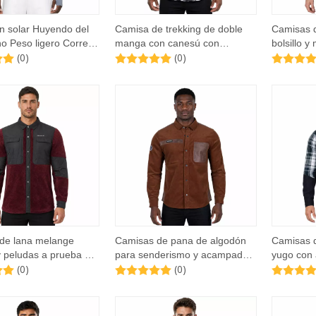
n solar Huyendo del
Camisa de trekking de doble
Camisas 
no Peso ligero Correr
manga con canesú con
bolsillo y
(0)
(0)
emallera a través de
agujeros láser y bloques de
panel a c
 con capucha alta
color con estampado de
para hom
camuflaje para hombre
de lana melange
Camisas de pana de algodón
Camisas 
y peludas a prueba de
para senderismo y acampada
yugo con 
(0)
(0)
ra senderismo y
para hombre, adornos de
a cuadros
a para hombre
cuero falso, camisetas para
hombre
exteriores