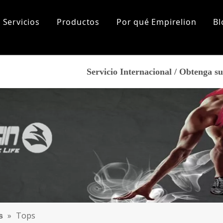
Servicios
Productos
Por qué Empirelion
Bl
lización
Sports
Sobre nosotros
Servicio Internacional / Obtenga 
tas más frecuentes
Historia de la marca
Aptitud
Corriendo
Nuestro mercado
Yoga
Certificados
Excursionismo
Marca de cooperación
Ropa de playa
De los hombres
Los recién llegados
Tops
Fondos
Capa base
Accesorios
Mujer
Los recién llegados
»
Tops
s