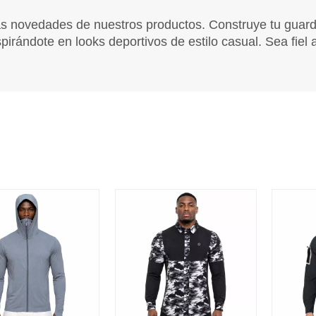
Tops
Fondos
s novedades de nuestros productos. Construye tu guarda
Capa base
irándote en looks deportivos de estilo casual. Sea fiel a
Accesorios
Niños
Tops
Fondos
Capa base
Accesorios