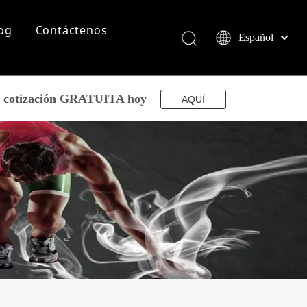
og
Contáctenos
Español
English
简体中文
العربية
su cotización GRATUITA hoy
AQUÍ
Français
Pусский
Português
Deutsch
Italiano
日本語
norsk språk