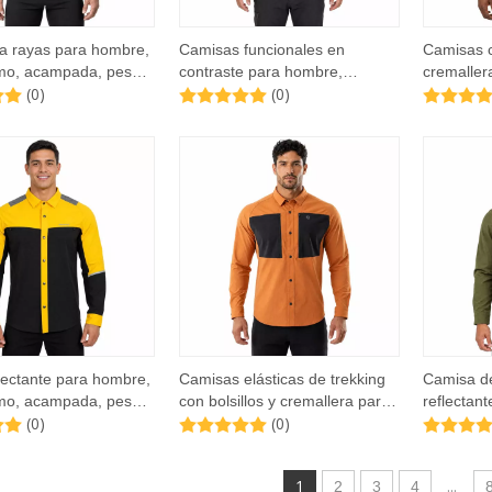
a rayas para hombre,
Camisas funcionales en
Camisas c
mo, acampada, pesca,
contraste para hombre,
cremaller
(0)
(0)
ción, ventilación en
senderismo, acampada, pesca,
senderis
axila, bolsillos tipo
refrigeración, ventilación en
paneles d
espalda y axila
refrigerac
lectante para hombre,
Camisas elásticas de trekking
Camisa de
mo, acampada, pesca,
con bolsillos y cremallera para
reflectant
(0)
(0)
funcionales en
hombre
para hom
1
...
2
3
4