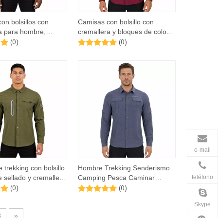
on bolsillos con
Camisas con bolsillo con
a para hombre,
cremallera y bloques de color
(0)
(0)
mo, acampada,
para senderismo, senderismo y
e contraste,
acampada para hombre
ión en espalda y axila
e-mail
 trekking con bolsillo
Hombre Trekking Senderismo
teléfono
e sellado y cremallera
Camping Pesca Caminar
(0)
(0)
bre
Manga Zip Off 2 en 1 Camisas
Skype
8
»