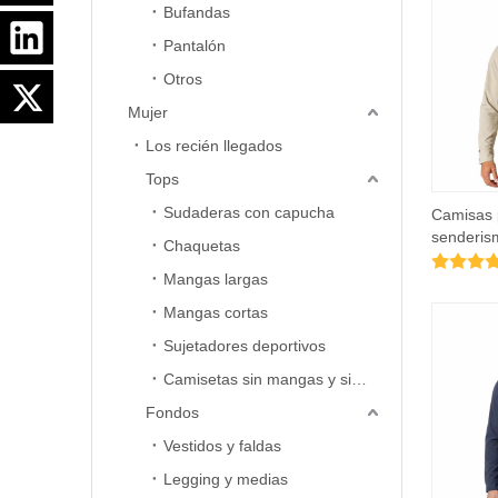
Bufandas
Pantalón
Otros
Mujer
Los recién llegados
Tops
Sudaderas con capucha
Camisas 
senderis
Chaquetas
con pane
Mangas largas
hombre
Mangas cortas
Sujetadores deportivos
Camisetas sin mangas y sin mangas
Fondos
Vestidos y faldas
Legging y medias