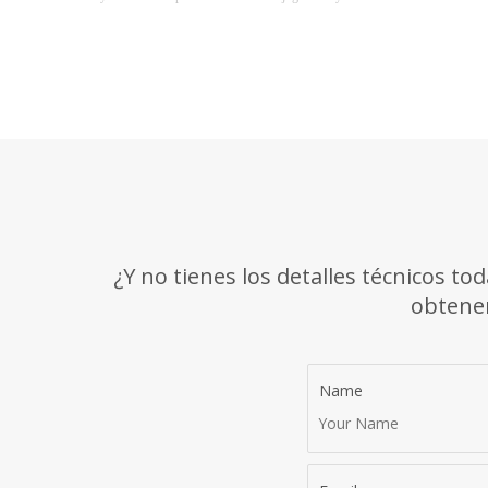
Liderados por la marca de ropa deportiva profesional EMPIRELION, los
conjuntos de fútbol premium han traspasado los límites del estadio y se
han convertido en una tendencia de moda Soccercore de primer nivel en
2026. Combinando rendimiento atlético profesional exclusivo de la
marca, estética callejera retro y versatilidad diaria, EMPIRELION sirve
como uniforme para carreras de lanzamiento, así como como prenda de
moda para salidas urbanas. Un conjunto de EMPIRELION combina a la
perfección pasión y moda.
¿Y no tienes los detalles técnicos t
obtener
Name