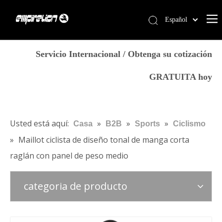
Español
English
Casa
简体中文
Servicio Internacional / Obtenga su cotización
العربية
Servicios
GRATUITA hoy
Français
Productos
Pусский
Por qué Empirelion
Português
Deutsch
Blog
Usted está aquí:
»
»
»
Casa
B2B
Sports
Ciclismo
Italiano
»
Maillot ciclista de diseño tonal de manga corta
Contáctenos
日本語
raglán con panel de peso medio
Tienda
norsk språk
categoria de producto