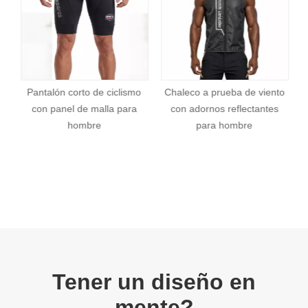
afectará sus derechos legales.
cliente, infórmeselo a nuestro equipo de atención al cliente y
ellos remitirán su queja a nuestro equipo de quejas. Nuestro
equipo de quejas se ocupará de su queja de acuerdo con los
plazos establecidos anteriormente.
a
Pantalón corto de ciclismo
Chaleco a prueba de viento
con panel de malla para
con adornos reflectantes
hombre
para hombre
Tener un diseño en
mente?