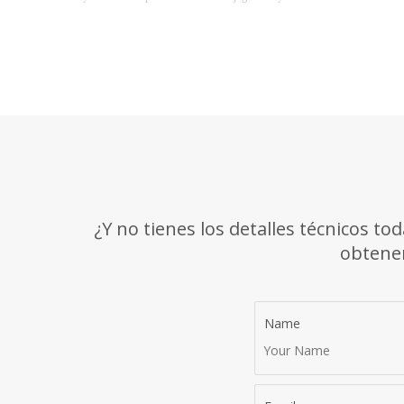
Liderados por la marca de ropa deportiva profesional EMPIRELION, los
conjuntos de fútbol premium han traspasado los límites del estadio y se
han convertido en una tendencia de moda Soccercore de primer nivel en
2026. Combinando rendimiento atlético profesional exclusivo de la
marca, estética callejera retro y versatilidad diaria, EMPIRELION sirve
como uniforme para carreras de lanzamiento, así como como prenda de
moda para salidas urbanas. Un conjunto de EMPIRELION combina a la
perfección pasión y moda.
¿Y no tienes los detalles técnicos t
obtener
Name