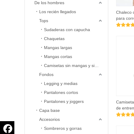
De los hombres
Los recién llegados
Chaleco 
para corr
Tops
Sudaderas con capucha
Chaquetas
Mangas largas
Mangas cortas
Camisetas sin mangas y sin mangas
Fondos
Legging y medias
Pantalones cortos
Pantalones y joggers
Camisetas
de entre
Capa base
para muj
Accesorios
Sombreros y gorras