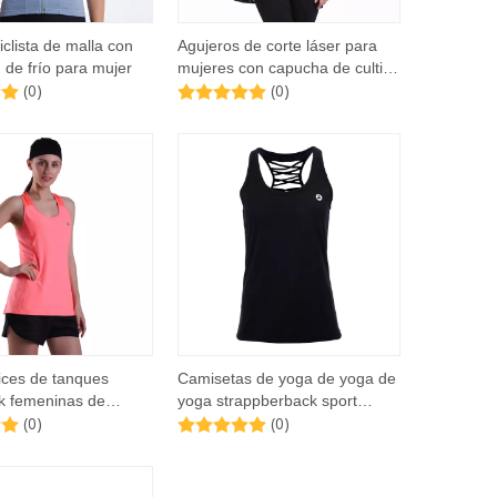
iclista de malla con
Agujeros de corte láser para
 de frío para mujer
mujeres con capucha de cultivo
(0)
(0)
de cola sin mangas
rices de tanques
Camisetas de yoga de yoga de
k femeninas de
yoga strappberback sport
(0)
(0)
 de malla Mole
chaleco sin mangas sin
ank Caminator de
mangas
Running Tank