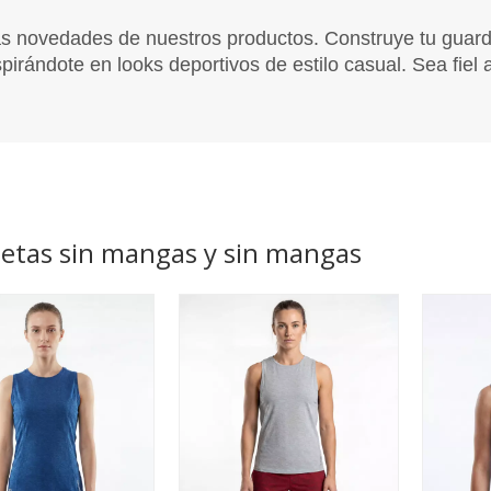
Tops
Fondos
s novedades de nuestros productos. Construye tu guarda
Capa base
irándote en looks deportivos de estilo casual. Sea fiel a
Accesorios
Niños
Tops
Fondos
Capa base
Accesorios
etas sin mangas y sin mangas