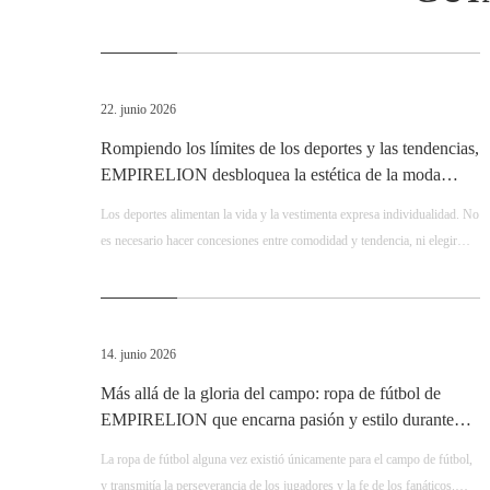
22. junio 2026
Rompiendo los límites de los deportes y las tendencias,
EMPIRELION desbloquea la estética de la moda
deportiva para todo clima
Los deportes alimentan la vida y la vestimenta expresa individualidad. No
es necesario hacer concesiones entre comodidad y tendencia, ni elegir
entre rendimiento y estética. Elija EMPIRELION para experimentar la
funcionalidad deportiva profesional y una estética moderna de alta gama
al mismo tiempo. Adopte una vibra elegante con cada movimiento y
persiga cada pasión y libertad en un estado relajado.
14. junio 2026
Más allá de la gloria del campo: ropa de fútbol de
EMPIRELION que encarna pasión y estilo durante
toda la temporada
La ropa de fútbol alguna vez existió únicamente para el campo de fútbol, ​​
y transmitía la perseverancia de los jugadores y la fe de los fanáticos.