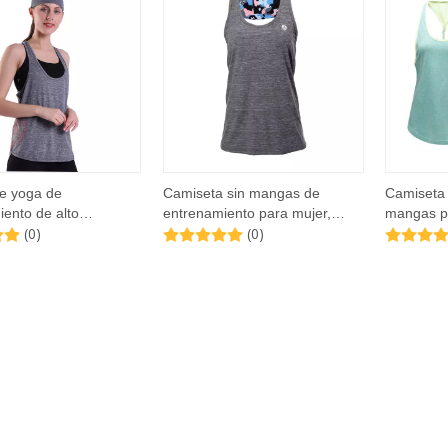
e yoga de
Camiseta sin mangas de
Camiseta 
ento de alto
entrenamiento para mujer,
mangas p
(0)
(0)
to de mujeres de alto
camisetas holgadas para
Running 
nto
correr, camisetas deportivas