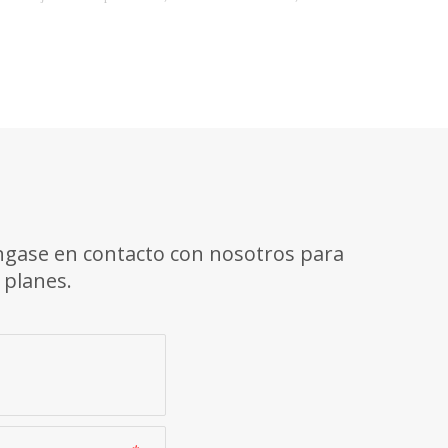
dad y moda para ayudarlo a disfrutar de cada viaje.
nalmente, las telas de las camisetas en bicicleta son únicas. Los
ales de alta tecnología que son transpirables y la transpiración son
Póngase en contacto con nosotros para
 planes.