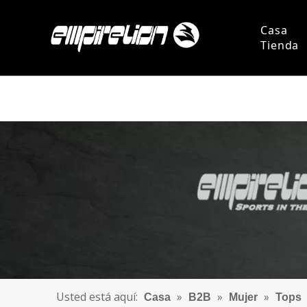
Casa
Tienda
Persona
Pregun
Usted está aquí:
»
»
»
Casa
B2B
Mujer
Tops