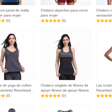
con panel de malla
Chaleco deportivo para correr
Chaleco c
er para mujer
para mujer
sensación
(0)
(0)
 de yoga de cultivo
Chaleco singlete de fitness de
Las cicat
namiento Racerback
apoyo fitness de apoyo fitness
Racerbac
(0)
(0)
eres
Femen Fit
Muscle T
tanques 