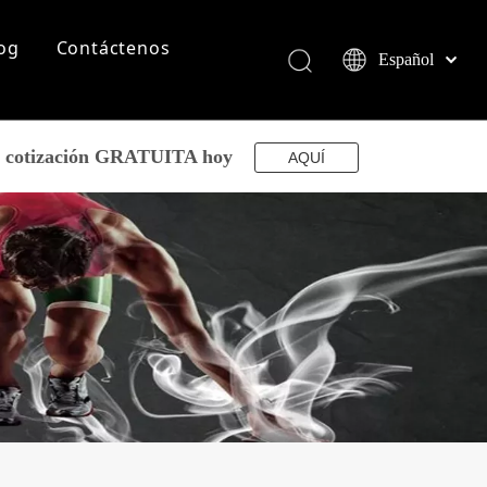
og
Contáctenos
Español
English
简体中文
العربية
su cotización GRATUITA hoy
AQUÍ
Français
Pусский
Português
Deutsch
Italiano
日本語
norsk språk