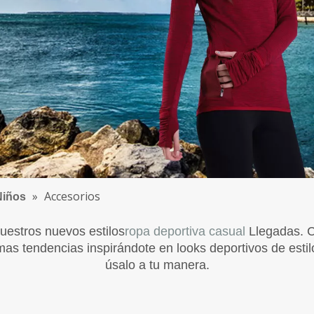
Tops
Fondos
Capa base
Accesorios
Niños
Tops
Fondos
Capa base
Accesorios
»
Accesorios
Niños
uestros nuevos estilos
ropa deportiva casual
Llegadas. C
as tendencias inspirándote en looks deportivos de estilo 
úsalo a tu manera.