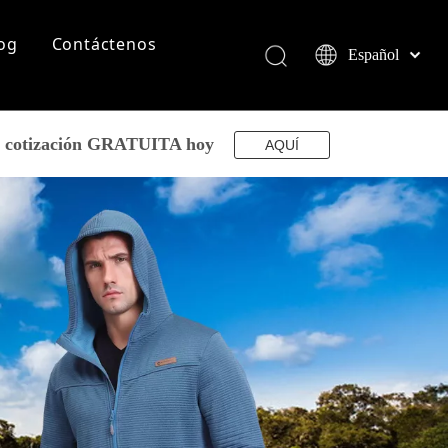
og
Contáctenos
Español
English
简体中文
العربية
su cotización GRATUITA hoy
AQUÍ
Français
Pусский
Português
Deutsch
Italiano
日本語
norsk språk