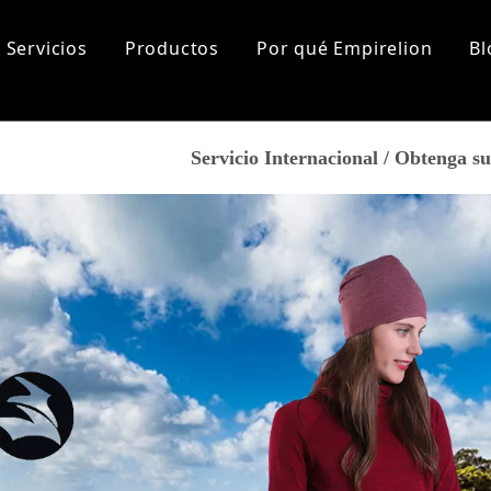
Servicios
Productos
Por qué Empirelion
Bl
lización
Sports
Sobre nosotros
Servicio Internacional / Obtenga 
tas más frecuentes
Historia de la marca
Aptitud
Corriendo
Nuestro mercado
Yoga
Certificados
Excursionismo
Marca de cooperación
Ropa de playa
De los hombres
Los recién llegados
Tops
Fondos
Capa base
Accesorios
Mujer
Los recién llegados