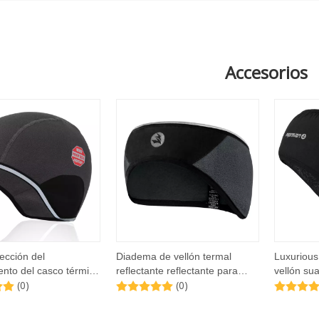
Accesorios
ección del
Diadema de vellón termal
Luxuriou
ento del casco térmico
reflectante reflectante para
vellón su
(0)
(0)
flectante de invierno
hombres mujeres