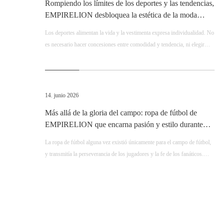
Rompiendo los límites de los deportes y las tendencias,
EMPIRELION desbloquea la estética de la moda
deportiva para todo clima
Los deportes alimentan la vida y la vestimenta expresa individualidad. No
es necesario hacer concesiones entre comodidad y tendencia, ni elegir
entre rendimiento y estética. Elija EMPIRELION para experimentar la
funcionalidad deportiva profesional y una estética moderna de alta gama
al mismo tiempo. Adopte una vibra elegante con cada movimiento y
persiga cada pasión y libertad en un estado relajado.
14. junio 2026
Más allá de la gloria del campo: ropa de fútbol de
EMPIRELION que encarna pasión y estilo durante
toda la temporada
La ropa de fútbol alguna vez existió únicamente para el campo de fútbol, ​​
y transmitía la perseverancia de los jugadores y la fe de los fanáticos.
Liderados por la marca de ropa deportiva profesional EMPIRELION, los
conjuntos de fútbol premium han traspasado los límites del estadio y se
han convertido en una tendencia de moda Soccercore de primer nivel en
2026. Combinando rendimiento atlético profesional exclusivo de la
marca, estética callejera retro y versatilidad diaria, EMPIRELION sirve