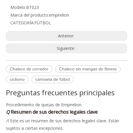
Modelo:
BT023
Marca del producto:
empirelion
CATEGORÍA:
FÚTBOL
Anterior:
Siguiente:
Chaleco de corredor
Chaleco sin mangas de fitness
ciclismo
camiseta de fútbol
Q
Política de quejas
Preguntas frecuentes principales
A
Procedimiento de quejas de Empirelion
Si no está satisfecho con su compra puede devolverlo de
Q
Resumen de sus derechos legales clave
acuerdo con nuestra política de devoluciones. Si no está
A
Este es un resumen de sus derechos legales clave. Están
satisfecho con la respuesta que recibe o con cualquier otra
sujetos a ciertas excepciones.
cosa sobre su experiencia con Empirelion, puede comunicarse
La Ley de Derechos del Consumidor de 2015 dice que los
Q
Sus derechos legales