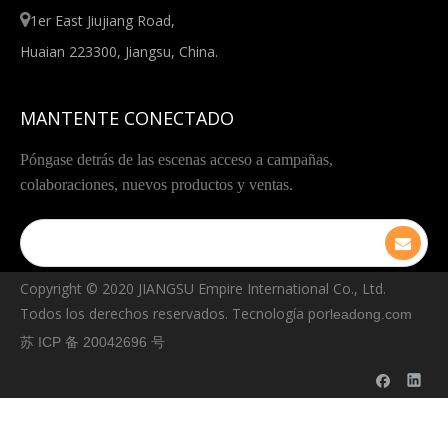

1er East Jiujiang Road,
Huaian 223300, Jiangsu, China.
MANTENTE CONECTADO
Póngase detrás de las escenas acceso a campañas,
colaboraciones, nuevos productos y ventas.
Copyright © ️2020 JIANGSU Empire International Co., Ltd.
Todos los derechos reservados. Tecnología por
leadong.com
苏 ICP 备 20042696 号