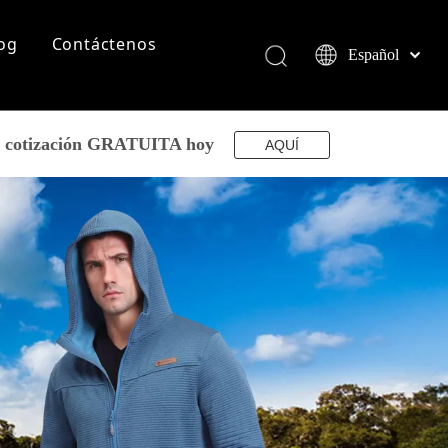
og
Contáctenos
Español
English
简体中文
العربية
su cotización GRATUITA hoy
AQUÍ
Français
Pусский
Português
Deutsch
Italiano
日本語
norsk språk