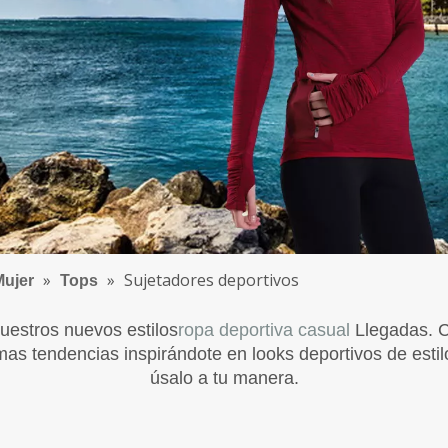
Tops
Fondos
Capa base
Accesorios
Niños
Tops
Fondos
Capa base
Accesorios
»
»
Sujetadores deportivos
Mujer
Tops
uestros nuevos estilos
ropa deportiva casual
Llegadas. C
as tendencias inspirándote en looks deportivos de estilo 
úsalo a tu manera.