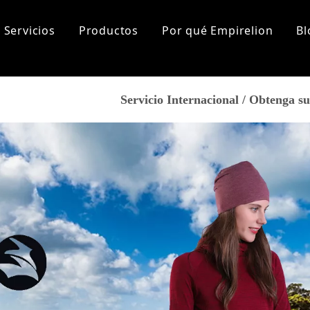
Servicios
Productos
Por qué Empirelion
Bl
lización
Sports
Sobre nosotros
Servicio Internacional / Obtenga 
tas más frecuentes
Historia de la marca
Aptitud
Corriendo
Nuestro mercado
Yoga
Certificados
Excursionismo
Marca de cooperación
Ropa de playa
De los hombres
Los recién llegados
Tops
Fondos
Capa base
Accesorios
Mujer
Los recién llegados