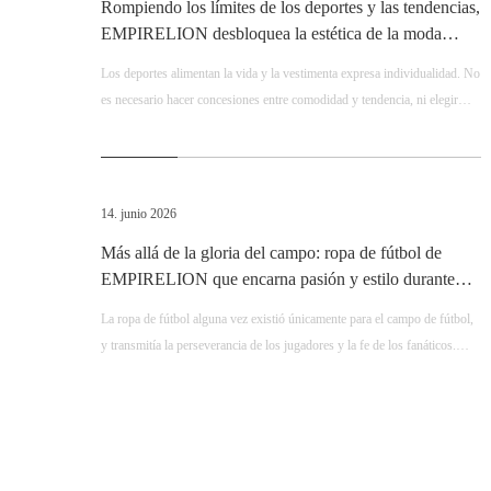
Rompiendo los límites de los deportes y las tendencias,
EMPIRELION desbloquea la estética de la moda
deportiva para todo clima
Los deportes alimentan la vida y la vestimenta expresa individualidad. No
es necesario hacer concesiones entre comodidad y tendencia, ni elegir
entre rendimiento y estética. Elija EMPIRELION para experimentar la
funcionalidad deportiva profesional y una estética moderna de alta gama
al mismo tiempo. Adopte una vibra elegante con cada movimiento y
persiga cada pasión y libertad en un estado relajado.
14. junio 2026
Más allá de la gloria del campo: ropa de fútbol de
EMPIRELION que encarna pasión y estilo durante
toda la temporada
La ropa de fútbol alguna vez existió únicamente para el campo de fútbol, ​​
y transmitía la perseverancia de los jugadores y la fe de los fanáticos.
Liderados por la marca de ropa deportiva profesional EMPIRELION, los
conjuntos de fútbol premium han traspasado los límites del estadio y se
han convertido en una tendencia de moda Soccercore de primer nivel en
2026. Combinando rendimiento atlético profesional exclusivo de la
marca, estética callejera retro y versatilidad diaria, EMPIRELION sirve