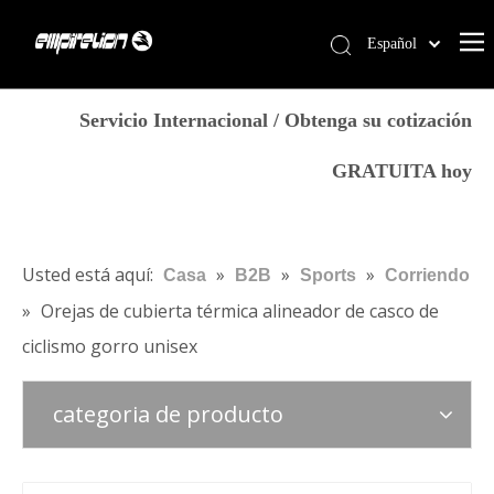
Español
English
Casa
简体中文
Servicio Internacional / Obtenga su cotización
العربية
Servicios
GRATUITA hoy
Français
Productos
Pусский
Por qué Empirelion
Português
Deutsch
Blog
Usted está aquí:
»
»
»
Casa
B2B
Sports
Corriendo
Italiano
»
Orejas de cubierta térmica alineador de casco de
Contáctenos
日本語
ciclismo gorro unisex
Tienda
norsk språk
categoria de producto