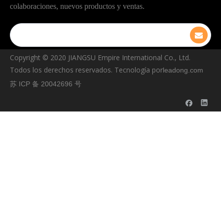
colaboraciones, nuevos productos y ventas.
Copyright © ️2020 JIANGSU Empire International Co., Ltd.
Todos los derechos reservados. Tecnología por
leadong.com
苏 ICP 备 20042696 号