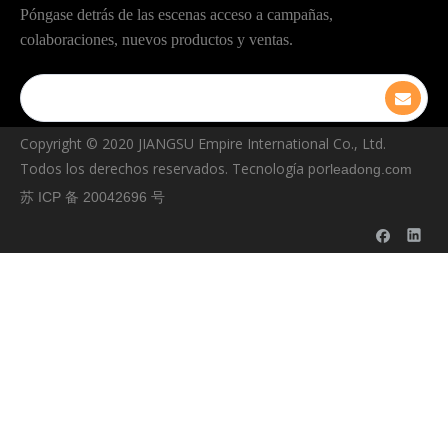
Póngase detrás de las escenas acceso a campañas,
colaboraciones, nuevos productos y ventas.
Copyright © ️2020 JIANGSU Empire International Co., Ltd.
Todos los derechos reservados. Tecnología por
leadong.com
苏 ICP 备 20042696 号