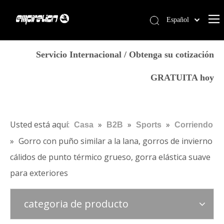
Español
English
Casa
简体中文
Servicio Internacional / Obtenga su cotización
العربية
Servicios
GRATUITA hoy
Français
Productos
Pусский
Por qué Empirelion
Português
Deutsch
Blog
Usted está aquí:
»
»
»
Casa
B2B
Sports
Corriendo
Italiano
»
Gorro con puño similar a la lana, gorros de invierno
Contáctenos
日本語
cálidos de punto térmico grueso, gorra elástica suave
Tienda
norsk språk
para exteriores
categoria de producto