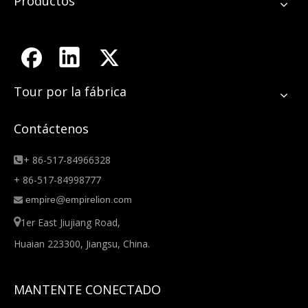
Productos
Tour por la fábrica
Contáctenos
+ 86-517-84966328

+ 86-517-84998777
empire@empirelion.com


1er East Jiujiang Road,
Huaian 223300, Jiangsu, China.
MANTENTE CONECTADO