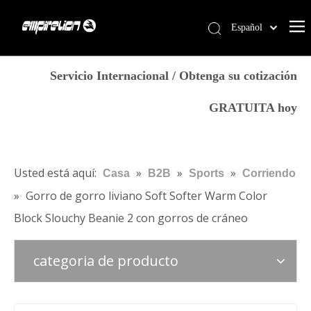
Español
English
Casa
简体中文
Servicio Internacional / Obtenga su cotización
العربية
Servicios
GRATUITA hoy
Français
Productos
Pусский
Por qué Empirelion
Português
Deutsch
Blog
Usted está aquí:
»
»
»
Casa
B2B
Sports
Corriendo
Italiano
»
Gorro de gorro liviano Soft Softer Warm Color
Contáctenos
日本語
Block Slouchy Beanie 2 con gorros de cráneo
Tienda
norsk språk
categoria de producto