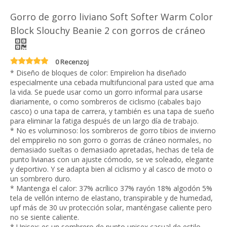
Gorro de gorro liviano Soft Softer Warm Color
Block Slouchy Beanie 2 con gorros de cráneo
0 Recenzoj
* Diseño de bloques de color: Empirelion ha diseñado
especialmente una cebada multifuncional para usted que ama
la vida. Se puede usar como un gorro informal para usarse
diariamente, o como sombreros de ciclismo (cabales bajo
casco) o una tapa de carrera, y también es una tapa de sueño
para eliminar la fatiga después de un largo día de trabajo.
* No es voluminoso: los sombreros de gorro tibios de invierno
del emppirelio no son gorro o gorras de cráneo normales, no
demasiado sueltas o demasiado apretadas, hechas de tela de
punto livianas con un ajuste cómodo, se ve soleado, elegante
y deportivo. Y se adapta bien al ciclismo y al casco de moto o
un sombrero duro.
* Mantenga el calor: 37% acrílico 37% rayón 18% algodón 5%
tela de vellón interno de elastano, transpirable y de humedad,
upf más de 30 uv protección solar, manténgase caliente pero
no se siente caliente.
* Unisex: es un sombrero de punto unisex casual de estilo