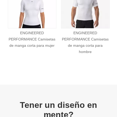
ellos remitirán su queja a nuestro equipo de quejas. Nuestro
equipo de quejas se ocupará de su queja de acuerdo con los
plazos establecidos anteriormente.
a
ENGINEERED
ENGINEERED
PERFORMANCE Camisetas
PERFORMANCE Camisetas
de manga corta para mujer
de manga corta para
hombre
Tener un diseño en
mente?