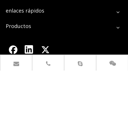
enlaces rápidos
Productos
Tour por la fábrica
Contáctenos
+ 86-517-84966328

+ 86-517-84998777
empire@empirelion.com


1er East Jiujiang Road,
Huaian 223300, Jiangsu, China.