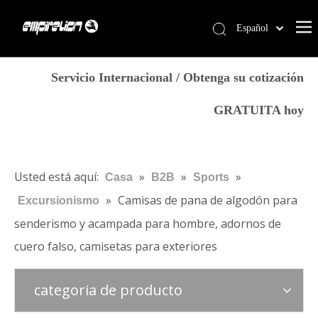
Español
English
Casa
简体中文
Servicio Internacional / Obtenga su cotización
العربية
Servicios
GRATUITA hoy
Français
Productos
Pусский
Por qué Empirelion
Português
Deutsch
Blog
Usted está aquí:
»
»
»
Casa
B2B
Sports
Italiano
»
Camisas de pana de algodón para
Excursionismo
Contáctenos
日本語
senderismo y acampada para hombre, adornos de
Tienda
norsk språk
cuero falso, camisetas para exteriores
categoria de producto