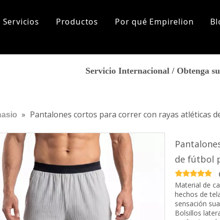
Servicios
Productos
Por qué Empirelion
Bl
lización
Sports
Sobre nosotros
Servicio Internacional / Obtenga 
tas más frecuentes
Historia de la marca
Aptitud
Corriendo
Nuestro mercado
Yoga
Certificados
Excursionismo
Marca de cooperación
»
Pantalones cortos para correr con rayas atléticas 
asio
Ropa de playa
De los hombres
Los recién llegados
Pantalones
Tops
de fútbol
Fondos
Capa base
Material de c
Accesorios
hechos de tela
Mujer
sensación sua
Los recién llegados
Bolsillos later