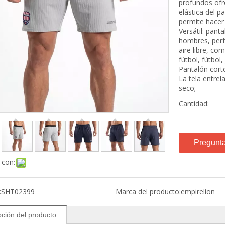
Tops
profundos ofr
elástica del p
Fondos
permite hacer
Capa base
Versátil: pant
Accesorios
hombres, perf
Niños
aire libre, c
fútbol, fútbol
Tops
Pantalón cort
Fondos
La tela entrel
Capa base
seco;
Accesorios
Cantidad:
Pregunt
 con:
:
SHT02399
Marca del producto:
empirelion
pción del producto