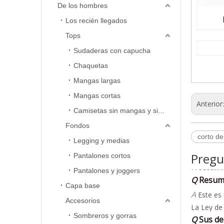
De los hombres
Los recién llegados
Tops
Sudaderas con capucha
Chaquetas
Mangas largas
Mangas cortas
Anterior
Camisetas sin mangas y sin mangas
Q
Polític
Fondos
corto de
A
Legging y medias
Procedimi
Pregu
Pantalones cortos
Si no está
Q
Resume
Pantalones y joggers
respuesta
A
Este es 
al client
Capa base
La Ley de
Una vez qu
Accesorios
satisfacto
Q
Sus de
horas hábi
· Hasta 30
Sombreros y gorras
A
Si su prob