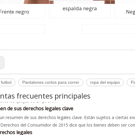
espalda negra
Frente negro
Neg
:
a de quejas
 futbol
Pantalones cortos para correr
ropa del equipo
Pa
ento de quejas de Empirelion
ntas frecuentes principales
 satisfecho con su compra puede devolverlo de acuerdo con nuestra po
n de sus derechos legales clave
 que recibe o con cualquier otra cosa sobre su experiencia con Empir
un resumen de sus derechos legales clave. Están sujetos a ciertas ex
e directamente por teléfono al +86517 84966328 o por correo electró
 Derechos del Consumidor de 2015 dice que los bienes deben ser como
e nuestro equipo de servicio al cliente haya recibido su reclamo, lo
ria. Durante la vida útil prevista de su producto, sus derechos legales 
rechos legales
les, por lo que si recibimos su reclamo a las 5 p.m. de un viernes, rec
 días: si su artículo es defectuoso, puede obtener un reembolso;
lema es sencillo, nos pondremos en contacto con una resolución dentr