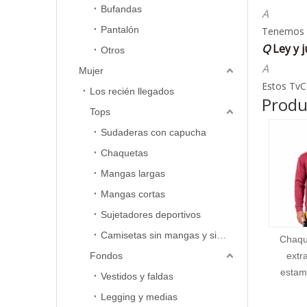
· Hasta se
Tenemos l
Bufandas
acuse de r
reembolso
Queremos 
Q
Ley y j
Si cree qu
Pantalón
reemplaza
infórmesel
A
Otros
cliente p
ocupará d
Estos TyC 
Mujer
Consulte 
con la for
Q
Nuestr
sus derech
Los recién llegados
A
Produ
Tops
Podemos r
Sudaderas con capucha
nos solicit
Q
Polític
Chaquetas
A
Procedimi
Mangas largas
Si no está
Mangas cortas
respuesta
Sujetadores deportivos
al client
Una vez qu
Camisetas sin mangas y sin mangas
Chaqueta deportiva
Top
horas hábi
Fondos
extragrande con
deporti
Si su prob
estampado de logo
ri
Vestidos y faldas
acuse de r
cremal
Legging y medias
Si cree qu