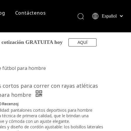
og
Contáctenos
Español
English
简体中文
العربية
su cotización GRATUITA hoy
AQUÍ
Français
Pусский
Português
de fútbol para hombre
Deutsch
Italiano
 cortos para correr con rayas atléticas
日本語
 para hombre
norsk språk
0 Recenzoj
alidad: pantalones cortos deportivos para hombre
 técnica de primera calidad, que le brindan una
ve y cómoda con un ajuste elegante.
ales y diseño de cordón ajustable: los bolsillos laterales