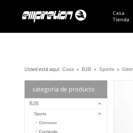
Casa
Tienda
Persona
Pregun
Usted está aquí:
»
»
»
Casa
B2B
Sports
Gimn
categoria de producto
B2B
Sports
Gimnasio
Corriendo