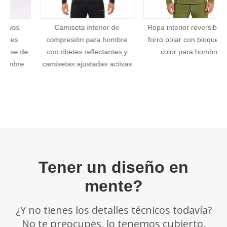
plazos establecidos anteriormente.
Camiseta interior de
Ropa interior reversible de
compresión para hombre
forro polar con bloques de
e
con ribetes reflectantes y
color para hombre
camisetas ajustadas activas
Tener un diseño en
mente?
¿Y no tienes los detalles técnicos todavía?
No te preocupes, lo tenemos cubierto.