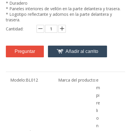
* Duradero
* Paneles interiores de vellón en la parte delantera y trasera.
* Logotipo reflectante y adornos en la parte delantera y
trasera.
Cantidad:
Preguntar
Añadir al carrito
Modelo:
BL012
Marca del producto:
e
m
pi
re
li
o
n