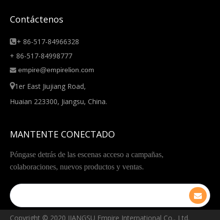
Contáctenos
+ 86-517-84966328

+ 86-517-84998777
empire@empirelion.com


1er East Jiujiang Road,
Huaian 223300, Jiangsu, China.
MANTENTE CONECTADO
Póngase detrás de las escenas acceso a campañas,
colaboraciones, nuevos productos y ventas.
Copyright © ️2020 JIANGSU Empire International Co., Ltd.