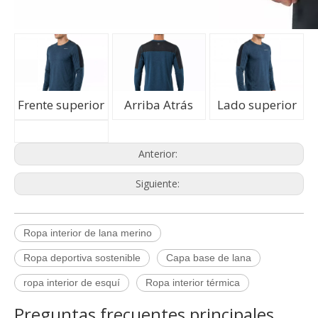
Frente superior
Arriba Atrás
Lado superior
Anterior:
Siguiente:
Ropa interior de lana merino
Q
Política de quejas
Ropa deportiva sostenible
Capa base de lana
A
ropa interior de esquí
Ropa interior térmica
Procedimiento de quejas de Empirelion
Preguntas frecuentes principales
Si no está satisfecho con su compra puede devolverlo de
Q
Resumen de sus derechos legales clave