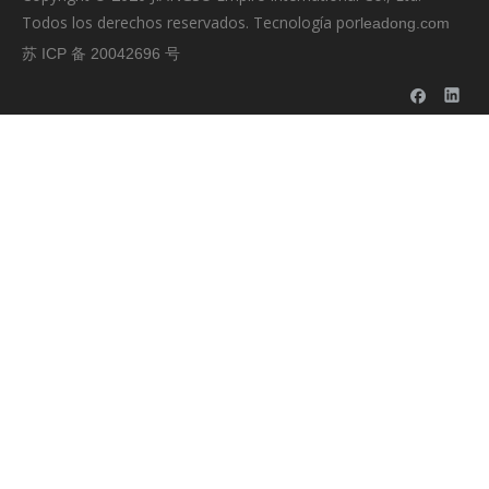
Todos los derechos reservados. Tecnología por
leadong.com
苏 ICP 备 20042696 号