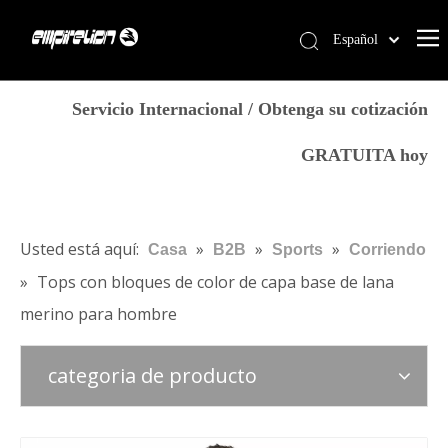
Español
English
Casa
简体中文
Servicio Internacional / Obtenga su cotización
العربية
Servicios
GRATUITA hoy
Français
Productos
Pусский
Por qué Empirelion
Português
Deutsch
Blog
Usted está aquí:
»
»
»
Casa
B2B
Sports
Corriendo
Italiano
»
Tops con bloques de color de capa base de lana
Contáctenos
日本語
merino para hombre
Tienda
norsk språk
categoria de producto