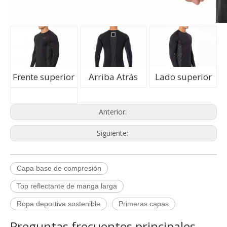
Frente superior
Arriba Atrás
Lado superior
Anterior:
Siguiente:
Capa base de compresión
Q
Política de quejas
Top reflectante de manga larga
A
Ropa deportiva sostenible
Primeras capas
Procedimiento de quejas de Empirelion
Preguntas frecuentes principales
Si no está satisfecho con su compra puede devolverlo de
Q
Resumen de sus derechos legales clave