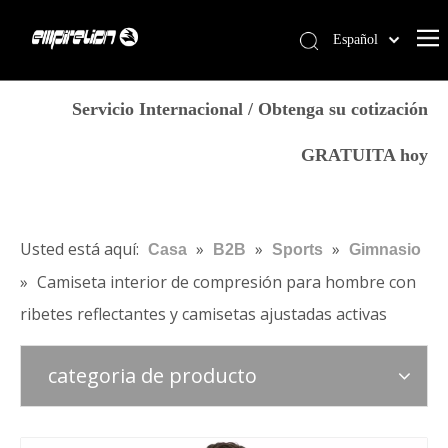
Español
English
Casa
简体中文
Servicio Internacional / Obtenga su cotización
العربية
Servicios
GRATUITA hoy
Français
Productos
Pусский
Por qué Empirelion
Português
Deutsch
Blog
Usted está aquí:
»
»
»
Casa
B2B
Sports
Gimnasio
Italiano
»
Camiseta interior de compresión para hombre con
Contáctenos
日本語
ribetes reflectantes y camisetas ajustadas activas
Tienda
norsk språk
categoria de producto