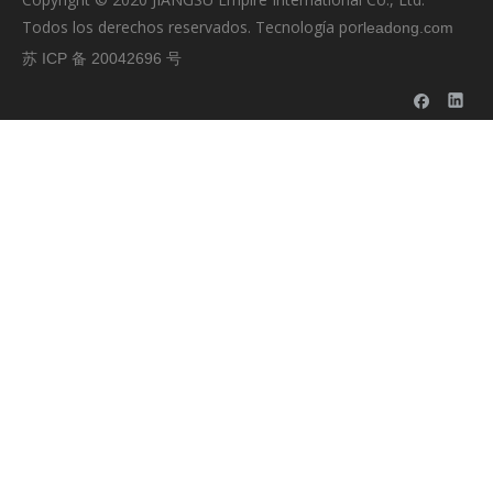
Todos los derechos reservados. Tecnología por
leadong.com
苏 ICP 备 20042696 号