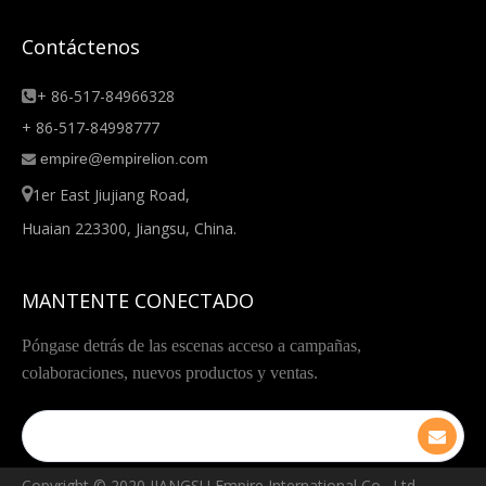
Contáctenos
+ 86-517-84966328

+ 86-517-84998777
empire@empirelion.com


1er East Jiujiang Road,
Huaian 223300, Jiangsu, China.
MANTENTE CONECTADO
Póngase detrás de las escenas acceso a campañas,
colaboraciones, nuevos productos y ventas.
Copyright © ️2020 JIANGSU Empire International Co., Ltd.