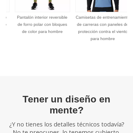
plazos establecidos anteriormente.
e
Pantalón interior reversible
Camisetas de entrenamiento
e
de forro polar con bloques
de carreras con paneles de
de color para hombre
protección contra el viento
para hombre
Tener un diseño en
mente?
¿Y no tienes los detalles técnicos todavía?
No te preocupes, lo tenemos cubierto.