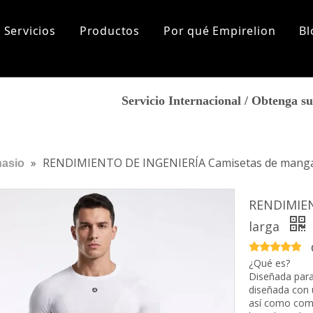
Servicios
Productos
Por qué Empirelion
Bl
lización
Sports
Sobre nosotros
Servicio Internacional / Obtenga 
tas más frecuentes
Historia de la marca
Aptitud
Corriendo
Nuestro mercado
Yoga
Certificados
Excursionismo
Marca de cooperación
»
RENDIMIENTO DE INGENIERÍA Camisetas de manga
asio
Ropa de playa
De los hombres
Los recién llegados
RENDIMIEN
Tops
larga
Fondos
Capa base
¿Qué es?
Accesorios
Diseñada para
Mujer
diseñada con 
Los recién llegados
así como com