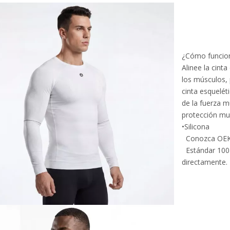
¿Cómo funcio
Alinee la cint
los músculos, 
cinta esquelét
de la fuerza m
protección mus
•Silicona
Conozca O
Estándar 100 C
directamente.