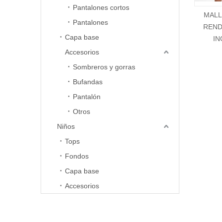
horas hábi
Pantalones cortos
MALLA CORTA DE
Panta
Si su prob
Pantalones
RENDIMIENTO DE
cicli
acuse de r
Capa base
INGENIERÍA
Si cree qu
Accesorios
infórmesel
ocupará d
Sombreros y gorras
Bufandas
Pantalón
Otros
Niños
Tops
Fondos
Capa base
Accesorios