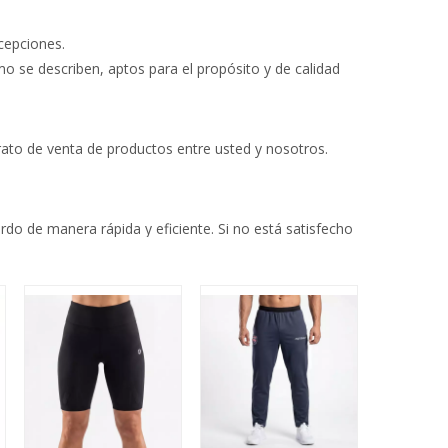
cepciones.
nico a empire@empirelion.com.
 se describen, aptos para el propósito y de calidad
 acusaremos por correo electrónico dentro de las 24
le dan derecho a lo siguiente:
ibirá un acuse de recibo antes de las 5 p.m.
o de las 72 horas hábiles posteriores al envío del
, en la mayoría de los casos tiene derecho a un
rato de venta de productos entre usted y nosotros.
us productos están defectuosos, le reembolsaremos o
final de nuestro equipo de atención al cliente,
 solo comuníquese con nuestro equipo de servicio al
 a nuestro equipo de quejas. Nuestro equipo de quejas se
empirelion.com.
rdo de manera rápida y eficiente. Si no está satisfecho
 con el producto. Nada en nuestros términos afectará
ento judicial, debe hacerlo en China.
términos y condiciones vigentes en el momento en que
lítica de devoluciones. Si no está satisfecho con la
elion, puede comunicarse con nuestro equipo de servicio
nico a empire@empirelion.com.
 acusaremos por correo electrónico dentro de las 24