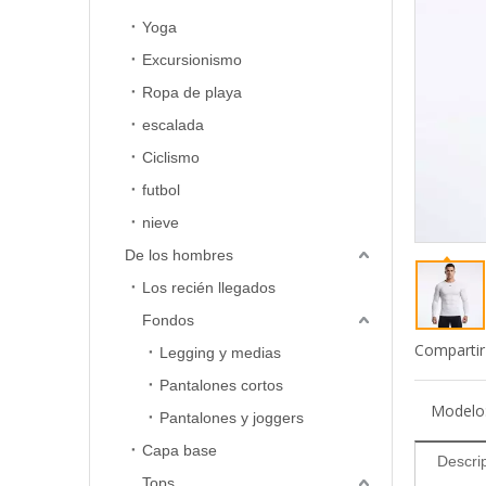
Yoga
Excursionismo
Ropa de playa
escalada
Ciclismo
futbol
nieve
De los hombres
Los recién llegados
Fondos
Compartir
Legging y medias
Pantalones cortos
Modelo
Pantalones y joggers
Capa base
Descri
Tops