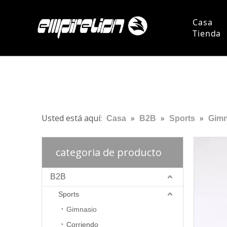
Casa
Tienda
Persona
Pregun
Usted está aquí:
»
»
»
Casa
B2B
Sports
Gimn
categoria de producto
B2B
Sports
Gimnasio
Corriendo