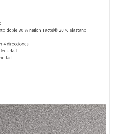
:
unto doble 80 % nailon Tactel® 20 % elastano
n 4 direcciones
 densidad
umedad