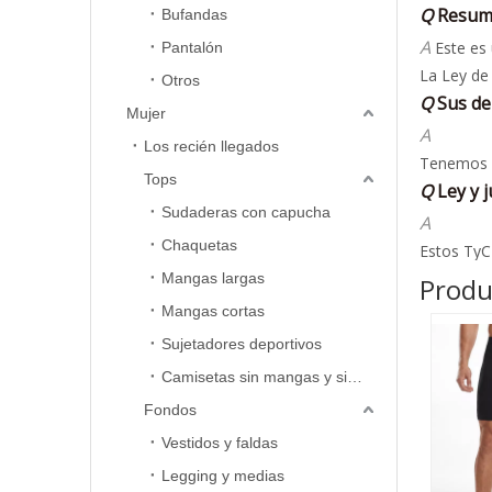
A
Este es 
Bufandas
al client
La Ley de
Una vez qu
Pantalón
satisfacto
Q
Sus de
horas hábi
Otros
· Hasta 30
A
Si su prob
· Hasta se
Mujer
Tenemos l
acuse de r
reembolso
Queremos 
Q
Ley y j
Los recién llegados
Si cree qu
reemplaza
infórmesel
A
Tops
cliente p
ocupará d
Estos TyC 
Sudaderas con capucha
Consulte 
con la for
Q
Nuestr
Chaquetas
sus derech
A
Mangas largas
Produ
Podemos r
Mangas cortas
nos solicit
Q
Polític
Sujetadores deportivos
A
Camisetas sin mangas y sin mangas
Procedimi
Si no está
Fondos
respuesta
Vestidos y faldas
al client
Legging y medias
Una vez qu