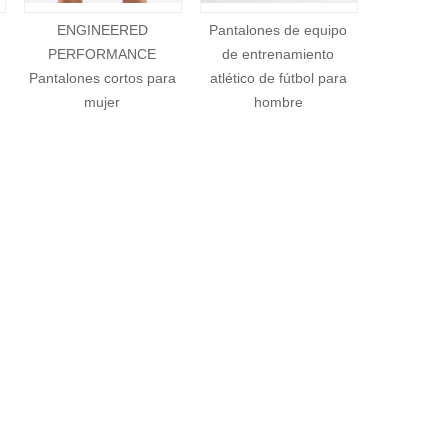
ibirá un acuse de recibo antes de las 5 p.m.
Pantalones de equipo
RENDIMIENTO
Pantalo
o de las 72 horas hábiles posteriores al envío del
de entrenamiento
INGENIERADO Legging
deportivo
atlético de fútbol para
para mujer
para
final de nuestro equipo de atención al cliente,
hombre
 a nuestro equipo de quejas. Nuestro equipo de quejas se