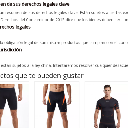
un resumen de sus derechos legales clave. Están sujetos a ciertas ex
e directamente por teléfono al +86517 84966328 o por correo electró
 Derechos del Consumidor de 2015 dice que los bienes deben ser como
e nuestro equipo de servicio al cliente haya recibido su reclamo, lo
ria. Durante la vida útil prevista de su producto, sus derechos legales 
rechos legales
les, por lo que si recibimos su reclamo a las 5 p.m. de un viernes, rec
 días: si su artículo es defectuoso, puede obtener un reembolso;
lema es sencillo, nos pondremos en contacto con una resolución dentr
is meses: si su artículo defectuoso no se puede reparar o reemplazar
a obligación legal de suministrar productos que cumplan con el cont
ecibo.
 completo.
que esté completamente satisfecho con su compra, por lo que si s
urisdicción
e su queja no se ha resuelto por completo cuando reciba la respuesta 
remos hasta por un año desde la compra en la mayoría de los casos,
o a nuestro equipo de atención al cliente y ellos remitirán su queja
or teléfono al +86517 84966328 o por correo electrónico. en empire@
e su queja de acuerdo con los plazos establecidos anteriormente.
están sujetos a la ley china. Intentaremos resolver cualquier desacue
a continuación un resumen de sus derechos legales clave en relación
ma en que tratamos cualquier desacuerdo y desea iniciar un procedimi
o derecho a modificar estos términos y condiciones
os legales.
ctos que te pueden gustar
evisar y enmendar estos TyC de vez en cuando. Estará sujeto a los 
e Productos o utilice el Sitio.
a de quejas
ento de quejas de Empirelion
 satisfecho con su compra puede devolverlo de acuerdo con nuestra po
 que recibe o con cualquier otra cosa sobre su experiencia con Empir
e directamente por teléfono al +86517 84966328 o por correo electró
e nuestro equipo de servicio al cliente haya recibido su reclamo, lo