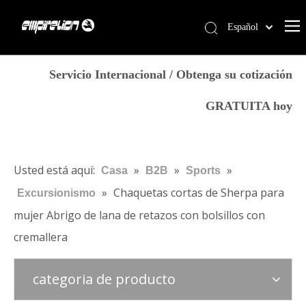
Español
English
Casa
简体中文
Servicio Internacional / Obtenga su cotización
العربية
Servicios
GRATUITA hoy
Français
Productos
Pусский
Por qué Empirelion
Português
Deutsch
Blog
Usted está aquí:
»
»
»
Casa
B2B
Sports
Italiano
»
Chaquetas cortas de Sherpa para
Excursionismo
Contáctenos
日本語
mujer Abrigo de lana de retazos con bolsillos con
Tienda
norsk språk
cremallera
categoria de producto