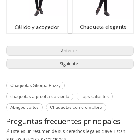
Chaqueta elegante
Cálido y acogedor
Anterior:
Siguiente:
Chaquetas Sherpa Fuzzy
Q
Política de quejas
chaquetas a prueba de viento
Tops calientes
A
Procedimiento de quejas de Empirelion
Abrigos cortos
Chaquetas con cremallera
Si no está satisfecho con su compra puede devolverlo de
Q
Resumen de sus derechos legales clave
Preguntas frecuentes principales
acuerdo con nuestra política de devoluciones. Si no está
A
Este es un resumen de sus derechos legales clave. Están
satisfecho con la respuesta que recibe o con cualquier otra
sujetos a ciertas excepciones.
cosa sobre su experiencia con Empirelion, puede comunicarse
La Ley de Derechos del Consumidor de 2015 dice que los
Q
Sus derechos legales