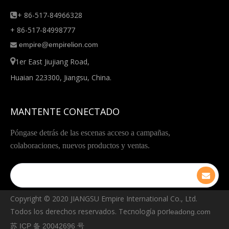
+ 86-517-84966328

+ 86-517-84998777
empire@empirelion.com


1er East Jiujiang Road,
Huaian 223300, Jiangsu, China.
MANTENTE CONECTADO
Póngase detrás de las escenas acceso a campañas,
colaboraciones, nuevos productos y ventas.
Copyright © ️2020 JIANGSU Empire International Co., Ltd.
Todos los derechos reservados. Tecnología por
leadong.com
苏 ICP 备 20042696 号