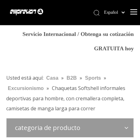
Español
English
Casa
简体中文
Servicio Internacional / Obtenga su cotización
العربية
Servicios
GRATUITA hoy
Français
Productos
Pусский
Por qué Empirelion
Português
Deutsch
Blog
Usted está aquí:
»
»
»
Casa
B2B
Sports
Italiano
»
Chaquetas Softshell informales
Excursionismo
Contáctenos
日本語
deportivas para hombre, con cremallera completa,
Tienda
norsk språk
camisetas de manga larga para correr
categoria de producto