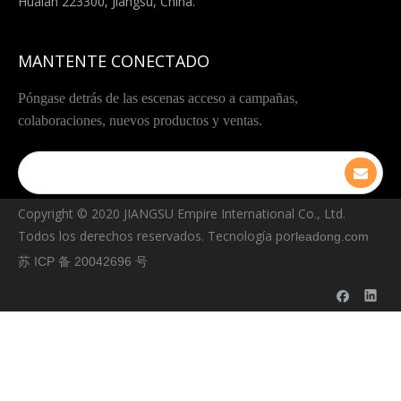
Huaian 223300, Jiangsu, China.
MANTENTE CONECTADO
Póngase detrás de las escenas acceso a campañas,
colaboraciones, nuevos productos y ventas.
Copyright © ️2020 JIANGSU Empire International Co., Ltd.
Todos los derechos reservados. Tecnología por
leadong.com
苏 ICP 备 20042696 号