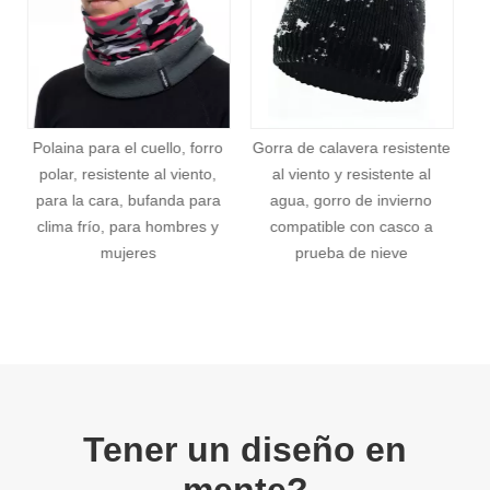
ellos remitirán su queja a nuestro equipo de quejas. Nuestro
equipo de quejas se ocupará de su queja de acuerdo con los
plazos establecidos anteriormente.
o
Gorra de calavera resistente
Gorro cálido con puños para
al viento y resistente al
invierno, gorros resistentes
a
agua, gorro de invierno
al viento con pliegues extra
y
compatible con casco a
cálidos de 9 cm
g
prueba de nieve
Tener un diseño en