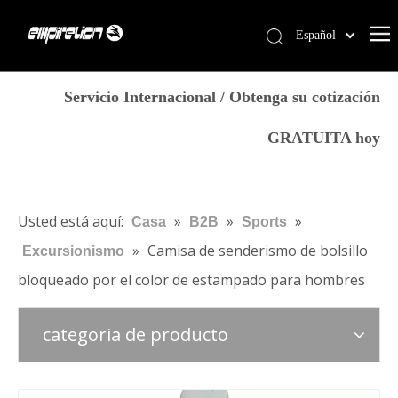
Español
English
Casa
简体中文
Servicio Internacional / Obtenga su cotización
العربية
Servicios
GRATUITA hoy
Français
Productos
Pусский
Por qué Empirelion
Português
Deutsch
Blog
Usted está aquí:
»
»
»
Casa
B2B
Sports
Italiano
»
Camisa de senderismo de bolsillo
Excursionismo
Contáctenos
日本語
bloqueado por el color de estampado para hombres
Tienda
norsk språk
categoria de producto