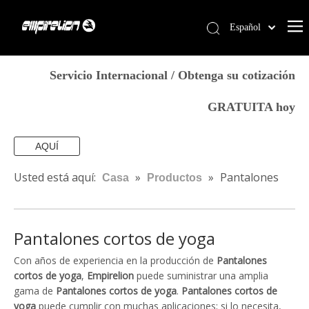
Español
English
Casa
简体中文
Servicio Internacional / Obtenga su cotización
العربية
Servicios
GRATUITA hoy
Français
Productos
Pусский
Por qué Empirelion
AQUÍ
Português
Deutsch
Blog
Usted está aquí:
»
»
Pantalones
Casa
Productos
Italiano
Contáctenos
cortos de yoga
日本語
Tienda
norsk språk
Pantalones cortos de yoga
Con años de experiencia en la producción de
Pantalones
cortos de yoga
,
Empirelion
puede suministrar una amplia
gama de
Pantalones cortos de yoga
.
Pantalones cortos de
yoga
puede cumplir con muchas aplicaciones; si lo necesita,