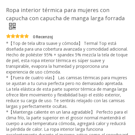
Ropa interior térmica para mujeres con
capucha con capucha de manga larga forrada
0 Recenzoj
*【Top de tela ultra suave y cómoda】 Termal Top está
diseñada para una cobertura avanzada y comodidad adicional.
Hecho de poliéster 95% + spandex 5% mezcla la tela de toque
de piel, esta ropa interior térmica es súper suave y
transpirable, evapora la humedad y proporciona una
experiencia de uso cómoda.
*【Fuera de cuatro vías】 Las camisas térmicas para mujeres
se ajustan a tu curva perfecta pero no demasiado apretada.
La tela elástica de esta parte superior térmica de manga larga
ofrece libre movimiento y flexibilidad bajo el estilo exterior,
reduce su carga de uso. Te sentirás relajado con las camisas
largas y perfectamente ocultas.
*【Mantenga caliente en un lana agradable】 Perfecto para el
clima frío, la parte superior en el grosor normal mantendrá el
cuerpo a una temperatura cómoda, agregará calor y reducirá
la pérdida de calor. La ropa interior larga funciona
excelentemente durante el invierno activo como el snowboard