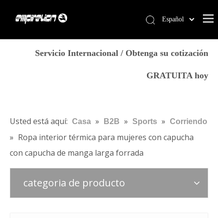
Español
English
Casa
简体中文
Servicio Internacional / Obtenga su cotización
العربية
Servicios
GRATUITA hoy
Français
Productos
Pусский
Por qué Empirelion
Português
Deutsch
Blog
Usted está aquí:
»
»
»
Casa
B2B
Sports
Corriendo
Italiano
»
Ropa interior térmica para mujeres con capucha
Contáctenos
日本語
con capucha de manga larga forrada
Tienda
norsk språk
categoria de producto