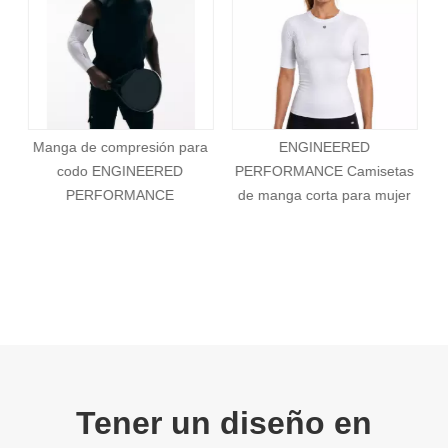
ellos remitirán su queja a nuestro equipo de quejas. Nuestro
equipo de quejas se ocupará de su queja de acuerdo con los
plazos establecidos anteriormente.
a
ENGINEERED
ENGINEERED
PERFORMANCE Camisetas
PERFORMANCE Camisetas
de manga corta para mujer
de manga corta para
hombre
Tener un diseño en