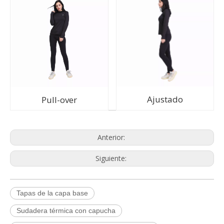
Ajustado
Pull-over
Anterior:
Siguiente:
Tapas de la capa base
Q
Política de quejas
Sudadera térmica con capucha