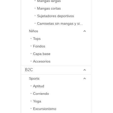
Mangas largas
infórmesel
ocupará d
Mangas cortas
Sujetadores deportivos
Camisetas sin mangas y sin mangas
Niños
Tops
Fondos
Capa base
Accesorios
B2C
Sports
Aptitud
Corriendo
Yoga
Excursionismo