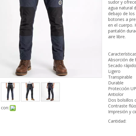
Tops
sudor y ofrece
agua natural d
Fondos
debajo de los
Capa base
botones a pres
Accesorios
en el cuerpo.
Niños
pantalón dura
Tops
aire libre.
Fondos
Capa base
Característica
Accesorios
Absorción de
Secado rápid
Ligero
Transpirable
Durable
Protección U
Antiolor
Dos bolsillos 
Contraste flúo
 con:
Impresión y ci
Cantidad: