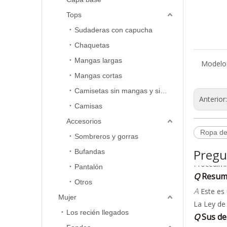
Tops
Sudaderas con capucha
Chaquetas
Mangas largas
Modelo
Mangas cortas
Camisetas sin mangas y sin mangas
Anterior
Camisas
Q
Polític
Accesorios
Ropa de
A
Sombreros y gorras
Procedimi
Pregu
Bufandas
Si no está
Q
Resume
Pantalón
respuesta
A
Este es 
Otros
al client
La Ley de
Una vez qu
Mujer
satisfacto
Q
Sus de
horas hábi
Los recién llegados
· Hasta 30
A
Si su prob
· Hasta se