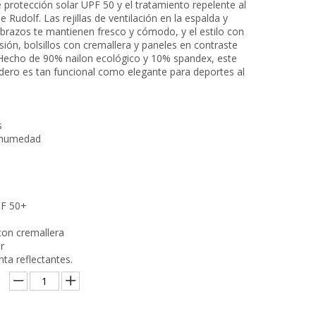
 protección solar UPF 50 y el tratamiento repelente al
e Rudolf. Las rejillas de ventilación en la espalda y
 brazos te mantienen fresco y cómodo, y el estilo con
ión, bolsillos con cremallera y paneles en contraste
 Hecho de 90% nailon ecológico y 10% spandex, este
dero es tan funcional como elegante para deportes al
s
 humedad
o
PF 50+
con cremallera
r
nta reflectantes.