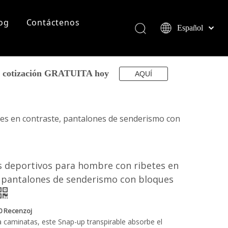
og
Contáctenos
Español
English
简体中文
العربية
su cotización GRATUITA hoy
AQUÍ
Français
Pусский
Português
es en contraste, pantalones de senderismo con
Deutsch
Italiano
日本語
s deportivos para hombre con ribetes en
norsk språk
, pantalones de senderismo con bloques
0 Recenzoj
 caminatas, este Snap-up transpirable absorbe el