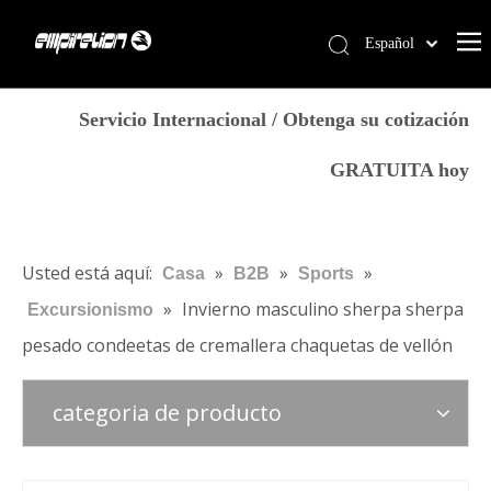
Español
English
Casa
简体中文
Servicio Internacional / Obtenga su cotización
العربية
Servicios
GRATUITA hoy
Français
Productos
Pусский
Por qué Empirelion
Português
Deutsch
Blog
Usted está aquí:
»
»
»
Casa
B2B
Sports
Italiano
»
Invierno masculino sherpa sherpa
Excursionismo
Contáctenos
日本語
pesado condeetas de cremallera chaquetas de vellón
Tienda
norsk språk
categoria de producto