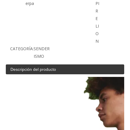
erpa
PI
R
E
LI
O
N
CATEGORÍA:
SENDER
ISMO
Descripción del producto