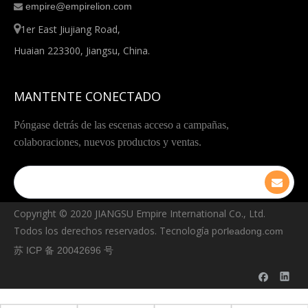
empire@empirelion.com


1er East Jiujiang Road,
Huaian 223300, Jiangsu, China.
MANTENTE CONECTADO
Póngase detrás de las escenas acceso a campañas,
colaboraciones, nuevos productos y ventas.
Copyright © ️2020 JIANGSU Empire International Co., Ltd.
Todos los derechos reservados. Tecnología por
leadong.com
苏 ICP 备 20042696 号