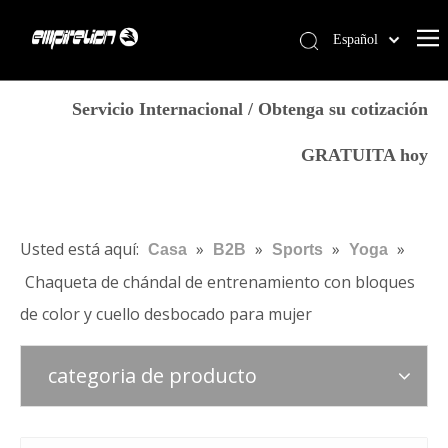
Español
English
Casa
简体中文
Servicio Internacional / Obtenga su cotización
العربية
Servicios
GRATUITA hoy
Français
Productos
Pусский
Por qué Empirelion
Português
Deutsch
Blog
Usted está aquí:
»
»
»
»
Casa
B2B
Sports
Yoga
Italiano
Chaqueta de chándal de entrenamiento con bloques
Contáctenos
日本語
de color y cuello desbocado para mujer
Tienda
norsk språk
categoria de producto