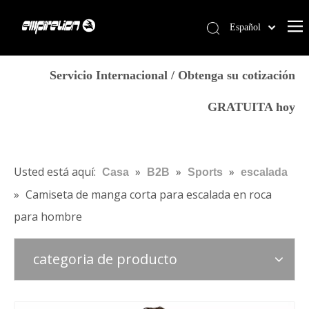
Español
English
Casa
简体中文
Servicio Internacional / Obtenga su cotización
العربية
Servicios
GRATUITA hoy
Français
Productos
Pусский
Por qué Empirelion
Português
Deutsch
Blog
Usted está aquí:
»
»
»
Casa
B2B
Sports
escalada
Italiano
»
Camiseta de manga corta para escalada en roca
Contáctenos
日本語
para hombre
Tienda
norsk språk
categoria de producto