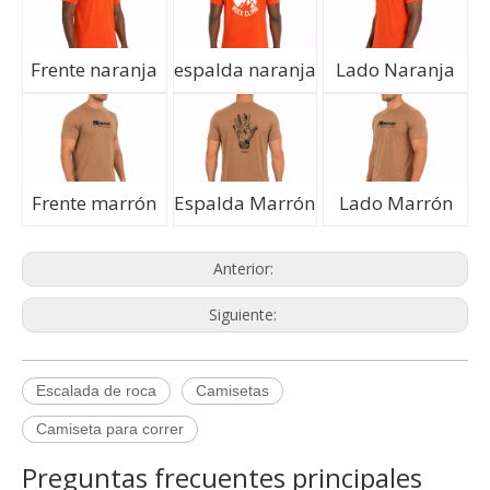
Frente naranja
espalda naranja
Lado Naranja
Frente marrón
Espalda Marrón
Lado Marrón
Anterior:
Siguiente:
Q
Política de quejas
Escalada de roca
Camisetas
A
Procedimiento de quejas de Empirelion
Camiseta para correr
Si no está satisfecho con su compra puede devolverlo de
Q
Resumen de sus derechos legales clave
Preguntas frecuentes principales
acuerdo con nuestra política de devoluciones. Si no está
A
Este es un resumen de sus derechos legales clave. Están