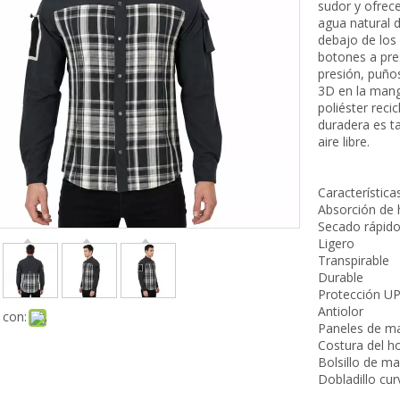
Tops
sudor y ofrece
agua natural d
Fondos
debajo de los
Capa base
botones a pres
Accesorios
presión, puños
Niños
3D en la mang
Tops
poliéster rec
duradera es t
Fondos
aire libre.
Capa base
Accesorios
Característica
Absorción de
Secado rápid
Ligero
Transpirable
Durable
Protección U
Antiolor
 con:
Paneles de mal
Costura del 
Bolsillo de ma
Dobladillo cu