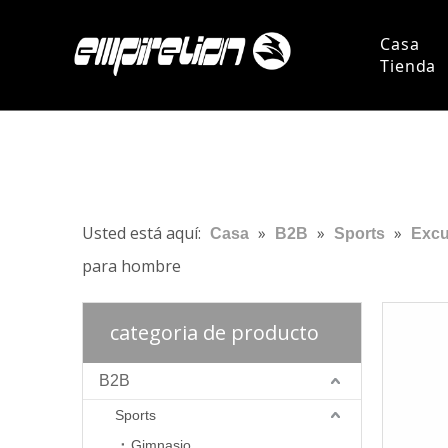
Casa
Tienda
Persona
Pregun
Usted está aquí:
»
»
»
Casa
B2B
Sports
Excu
para hombre
categoria de producto
B2B
Sports
Gimnasio