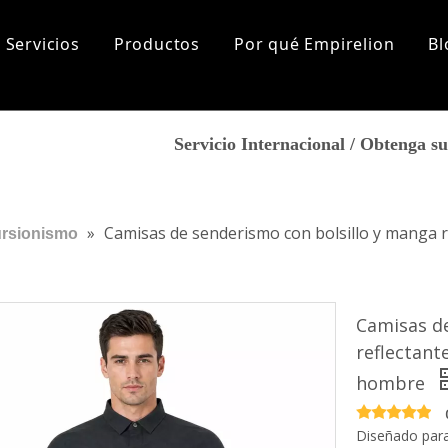
Servicios
Productos
Por qué Empirelion
Bl
lización
Sports
Sobre nosotros
Servicio Internacional / Obtenga 
tas más frecuentes
Historia de la marca
Aptitud
Corriendo
Nuestro mercado
Yoga
Certificados
Excursionismo
Marca de cooperación
»
Camisas de senderismo con bolsillo y manga re
rsionismo
Ropa de playa
De los hombres
Los recién llegados
Tops
Camisas de
Fondos
reflectant
Capa base
Accesorios
hombre
Mujer
Los recién llegados
Diseñado para