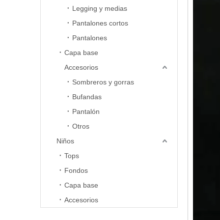
Legging y medias
Pantalones cortos
Pantalones
Capa base
Accesorios
Sombreros y gorras
Bufandas
Pantalón
Otros
Niños
Tops
Fondos
Capa base
Accesorios