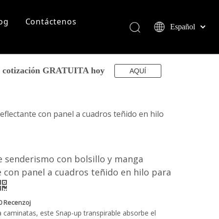
og
Contáctenos
Español
English
简体中文
العربية
su cotización GRATUITA hoy
AQUÍ
Français
Pусский
Português
flectante con panel a cuadros teñido en hilo
Deutsch
Italiano
日本語
 senderismo con bolsillo y manga
norsk språk
e con panel a cuadros teñido en hilo para
0 Recenzoj
 caminatas, este Snap-up transpirable absorbe el