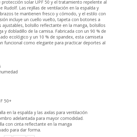
 protección solar UPF 50 y el tratamiento repelente al
e Rudolf. Las rejillas de ventilación en la espalda y
 brazos te mantienen fresco y cómodo, y el estilo con
ión incluye un cuello vuelto, tapeta con botones a
 ajustables, bolsillo reflectante en la manga, bolsillos
a y dobladillo de la camisa. Fabricada con un 90 % de
iclado ecológico y un 10 % de spandex, esta camiseta
an funcional como elegante para practicar deportes al
s
 humedad
o
PF 50+
la en la espalda y las axilas para ventilación
hombro adelantada para mayor comodidad.
lla con cinta reflectante en la manga
rvado para dar forma.