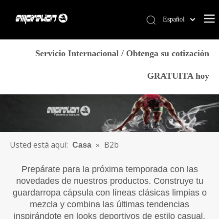
Español
English
Casa
简体中文
Servicio Internacional / Obtenga su cotización
العربية
Servicios
GRATUITA hoy
Français
Productos
Pусский
Por qué Empirelion
Português
Deutsch
Blog
Italiano
Contáctenos
Usted está aquí:
»
B2b
Casa
日本語
Tienda
norsk språk
Prepárate para la próxima temporada con las
novedades de nuestros productos. Construye tu
guardarropa cápsula con líneas clásicas limpias o
mezcla y combina las últimas tendencias
inspirándote en looks deportivos de estilo casual.