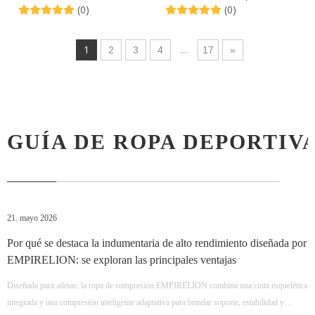
(0)
(0)
resistente al viento
hombre
1
...
2
3
4
17
»
GUÍA DE ROPA DEPORTIV
21. mayo 2026
Por qué se destaca la indumentaria de alto rendimiento diseñada por
EMPIRELION: se exploran las principales ventajas
Diseñada para atletas, la ropa de compresión EMPIRELION combina una cinta esquelética
integrada y una compresión inteligente adaptativa para brindar soporte, estabilidad y