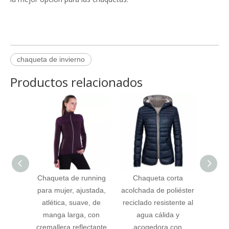
chaqueta de invierno
Productos relacionados
Chaqueta de running
Chaqueta corta
Ch
para mujer, ajustada,
acolchada de poliéster
capuc
atlética, suave, de
reciclado resistente al
ac
manga larga, con
agua cálida y
cremal
cremallera reflectante
acogedora con
esta