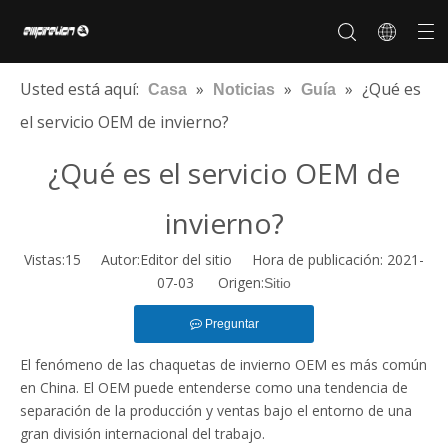
Usted está aquí:
»
»
»
¿Qué es
Casa
Noticias
Guía
el servicio OEM de invierno?
¿Qué es el servicio OEM de
Sobre nosotros
Personalización
Historia de la marca
De los hombres
Nuestro mercado
Certificados
Preguntas más frecuentes
Marca de cooperación
invierno?
Vistas:
15
Autor:Editor del sitio Hora de publicación: 2021-
07-03 Origen:
Sitio
Preguntar
El fenómeno de las chaquetas de invierno OEM es más común
en China. El OEM puede entenderse como una tendencia de
separación de la producción y ventas bajo el entorno de una
gran división internacional del trabajo.