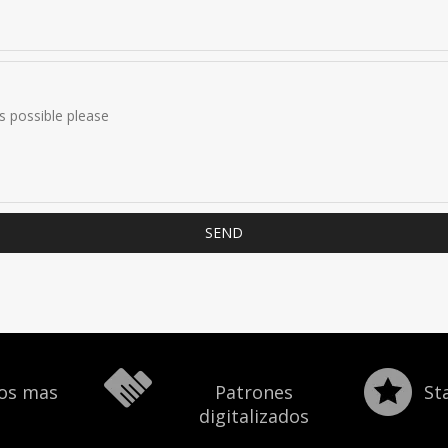
SEND
ios mas
Patrones
St
s
digitalizados