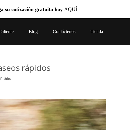
ga su cotización gratuita hoy
AQUÍ
Caliente
Blog
Contáctenos
Tienda
s frecuentes
paseos rápidos
n:
Sitio