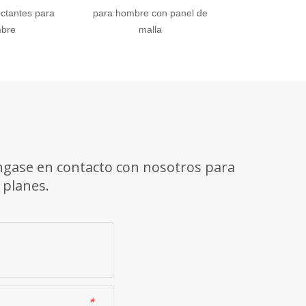
ectantes para
para hombre con panel de
con bolsill
bre
malla
reflectantes
Póngase en contacto con nosotros para
 planes.
*