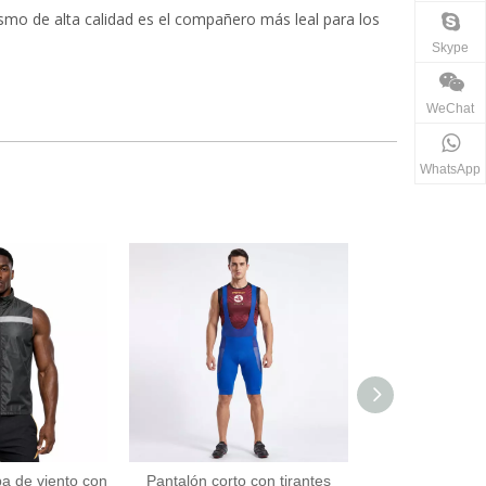
lismo de alta calidad es el compañero más leal para los
Skype
WeChat
WhatsApp
a de viento con
Pantalón corto con tirantes
Pantalón corto d