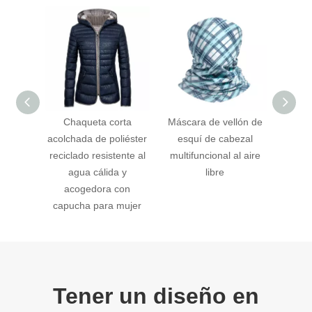
Chaqueta corta
Máscara de vellón de
Camise
acolchada de poliéster
esquí de cabezal
manga
reciclado resistente al
multifuncional al aire
base a
agua cálida y
libre
acogedora con
capucha para mujer
Tener un diseño en