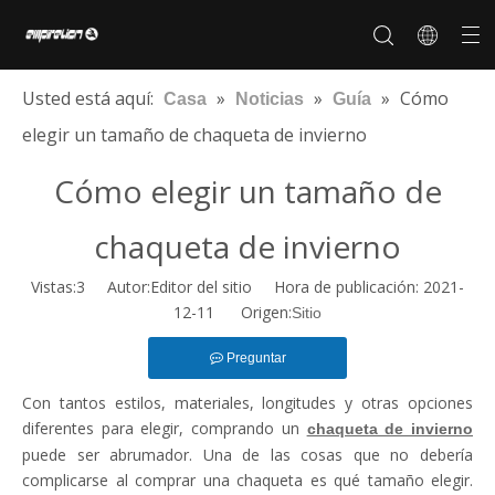
Usted está aquí:
»
»
»
Cómo
Casa
Noticias
Guía
elegir un tamaño de chaqueta de invierno
Cómo elegir un tamaño de
Sobre nosotros
Personalización
Historia de la marca
De los hombres
Nuestro mercado
Certificados
Preguntas más frecuentes
Marca de cooperación
chaqueta de invierno
Vistas:
3
Autor:Editor del sitio Hora de publicación: 2021-
12-11 Origen:
Sitio
Preguntar
Con tantos estilos, materiales, longitudes y otras opciones
diferentes para elegir, comprando un
chaqueta de invierno
puede ser abrumador. Una de las cosas que no debería
complicarse al comprar una chaqueta es qué tamaño elegir.