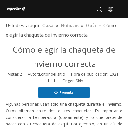
Usted está aquí:
»
»
»
Cómo
Casa
Noticias
Guía
elegir la chaqueta de invierno correcta
Cómo elegir la chaqueta de
Sobre nosotros
Personalización
Historia de la marca
De los hombres
Nuestro mercado
Certificados
Preguntas más frecuentes
Marca de cooperación
invierno correcta
Vistas:
2
Autor:Editor del sitio Hora de publicación: 2021-
11-11 Origen:
Sitio
Preguntar
Algunas personas usan solo una chaqueta durante el invierno.
Otros alternan entre dos o tres chaquetas. Es importante
considerar la temperatura (obviamente) y lo que pretende
hacer con su chaqueta de esquí. Por ejemplo, en un día de